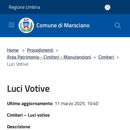
Salta al contenuto principale
Regione Umbria
Comune di Marsciano
Home
>
Procedimenti
>
Area Patrimonio - Cimiteri - Manutenzioni
>
Cimiteri
>
Luci Votive
Luci Votive
Ultimo aggiornamento
: 11 marzo 2025, 10:40
Cimiteri – Luci votive
Descrizione