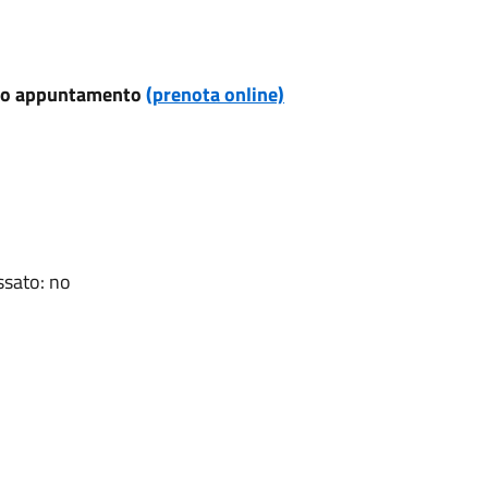
evio appuntamento
(prenota online)
ssato: no