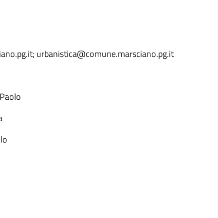
iano.pg.it; urbanistica@comune.marsciano.pg.it
 Paolo
a
lo