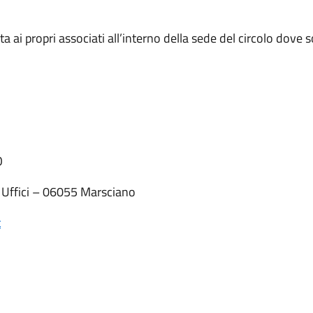
i propri associati all’interno della sede del circolo dove son
O
i Uffici – 06055 Marsciano
t