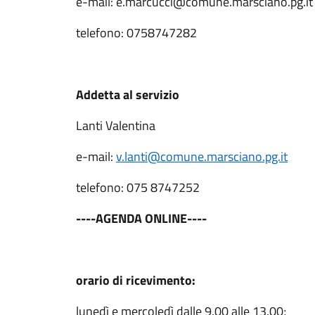
e-mail: e.marcucci@comune.marsciano.pg.it
telefono: 0758747282
Addetta al servizio
Lanti Valentina
e-mail:
v.lanti@comune.marsciano.pg.it
telefono: 075 8747252
----AGENDA ONLINE----
orario di ricevimento:
lunedì e mercoledì dalle 9.00 alle 13.00;