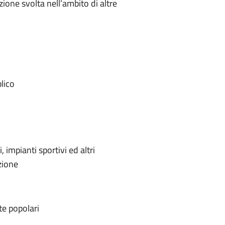
one svolta nell’ambito di altre
blico
, impianti sportivi ed altri
azione
te popolari