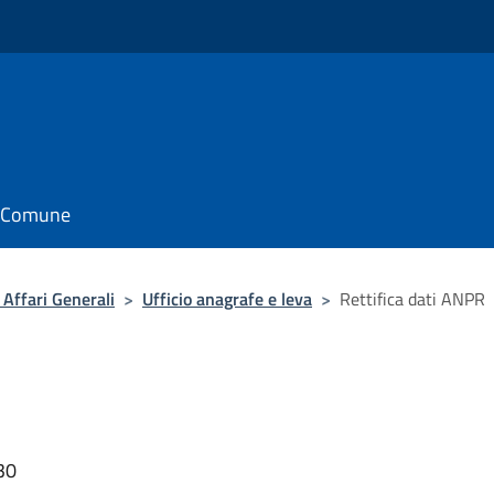
il Comune
Affari Generali
>
Ufficio anagrafe e leva
>
Rettifica dati ANPR
30