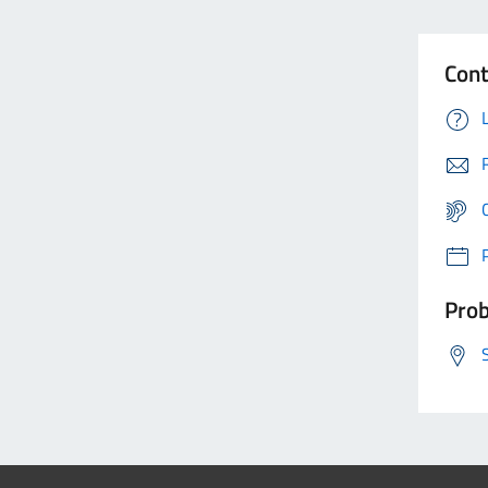
Cont
Prob