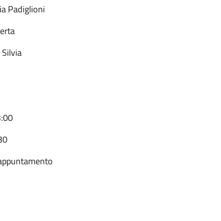
a Padiglioni
berta
 Silvia
3:00
:30
io appuntamento