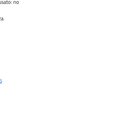
ssato: no
za
6