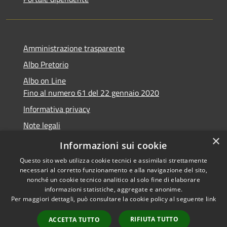
Amministrazione trasparente
Albo Pretorio
Albo on Line
Fino al numero 61 del 22 gennaio 2020
Informativa privacy
Note legali
×
Dichiarazione di accessibilità
Informazioni sui cookie
Questo sito web utilizza cookie tecnici e assimilati strettamente
necessari al corretto funzionamento e alla navigazione del sito,
nonché un cookie tecnico analitico al solo fine di elaborare
informazioni statistiche, aggregate e anonime.
RSS
Copyright © 2026 • Comune di
Per maggiori dettagli, può consultare la cookie policy al seguente
link
Accessibilità
Marsciano • Powered by
Privacy
Municipium
Accesso
•
RIFIUTA TUTTO
ACCETTA TUTTO