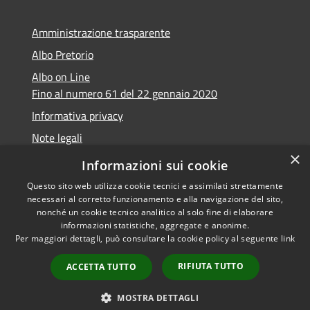
Amministrazione trasparente
Albo Pretorio
Albo on Line
Fino al numero 61 del 22 gennaio 2020
Informativa privacy
Note legali
×
Dichiarazione di accessibilità
Informazioni sui cookie
Questo sito web utilizza cookie tecnici e assimilati strettamente
necessari al corretto funzionamento e alla navigazione del sito,
nonché un cookie tecnico analitico al solo fine di elaborare
informazioni statistiche, aggregate e anonime.
RSS
Copyright © 2026 • Comune di
Per maggiori dettagli, può consultare la cookie policy al seguente
link
Accessibilità
Marsciano • Powered by
Privacy
Municipium
Accesso
•
RIFIUTA TUTTO
ACCETTA TUTTO
Cookie
redazione
Mappa del sito
MOSTRA DETTAGLI