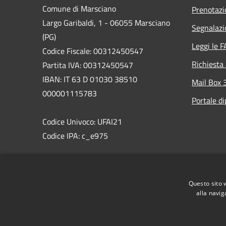
Comune di Marsciano
Prenotaz
Largo Garibaldi, 1 - 06055 Marsciano
Segnalazi
(PG)
Leggi le 
Codice Fiscale: 00312450547
Richiesta
Partita IVA: 00312450547
IBAN: IT 63 D 01030 38510
Mail Box 
000001115783
Portale d
Codice Univoco: UFAI21
Codice IPA: c_e975
PEC:comune.marsciano@postacert.umbria.it
Centralino Unico: 075 87471
Questo sito 
WhatsAppMarsciano: 366 8538495
alla navig