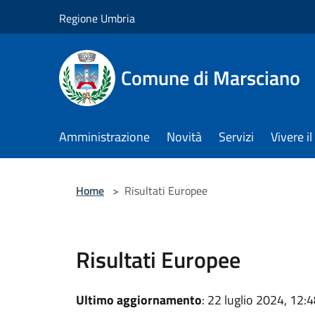
Salta al contenuto principale
Regione Umbria
Comune di Marsciano
Amministrazione
Novità
Servizi
Vivere 
Home
>
Risultati Europee
Risultati Europee
Ultimo aggiornamento
: 22 luglio 2024, 12: