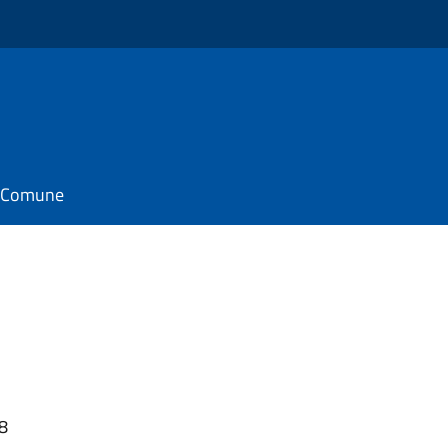
il Comune
48