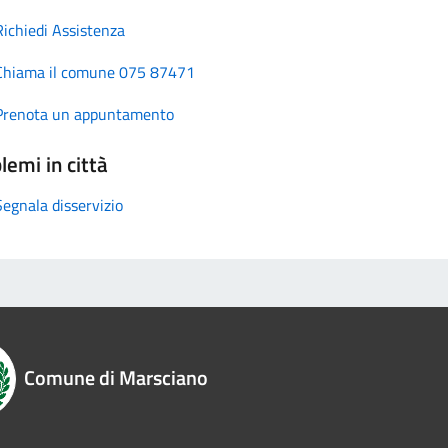
Richiedi Assistenza
Chiama il comune 075 87471
Prenota un appuntamento
lemi in città
Segnala disservizio
Comune di Marsciano