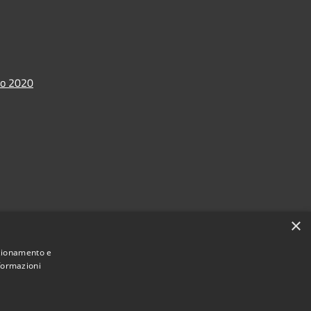
io 2020
×
nzionamento e
nformazioni