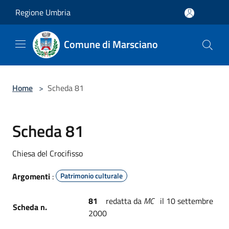
Salta al contenuto principale
Regione Umbria
Comune di Marsciano
Home
>
Scheda 81
Scheda 81
Chiesa del Crocifisso
Argomenti
:
Patrimonio culturale
81
redatta da
MC
il 10 settembre
Scheda n.
2000