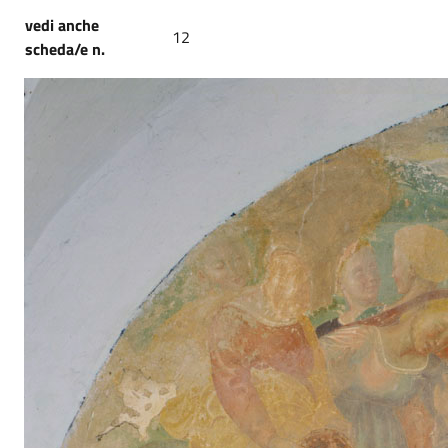
vedi anche
12
scheda/e n.