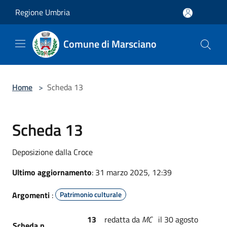
Salta al contenuto principale
Regione Umbria
Comune di Marsciano
Home
>
Scheda 13
Scheda 13
Deposizione dalla Croce
Ultimo aggiornamento
: 31 marzo 2025, 12:39
Argomenti
:
Patrimonio culturale
13
redatta da
MC
il 30 agosto
Scheda n.