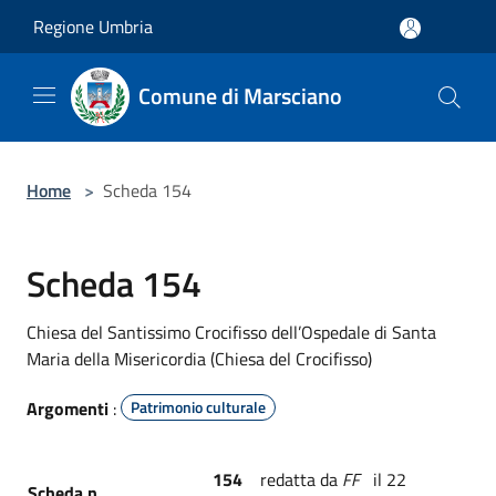
Salta al contenuto principale
Regione Umbria
Comune di Marsciano
Home
>
Scheda 154
Scheda 154
Chiesa del Santissimo Crocifisso dell’Ospedale di Santa
Maria della Misericordia (Chiesa del Crocifisso)
Argomenti
:
Patrimonio culturale
154
redatta da
FF
il 22
Scheda n.