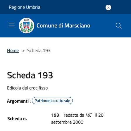
Salta al contenuto principale
Regione Umbria
Comune di Marsciano
Home
>
Scheda 193
Scheda 193
Edicola del crocifisso
Argomenti
:
Patrimonio culturale
193
redatta da
MC
il 28
Scheda n.
settembre 2000