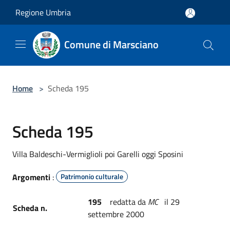
Salta al contenuto principale
Regione Umbria
Comune di Marsciano
Home
>
Scheda 195
Scheda 195
Villa Baldeschi-Vermiglioli poi Garelli oggi Sposini
Argomenti
:
Patrimonio culturale
195
redatta da
MC
il 29
Scheda n.
settembre 2000