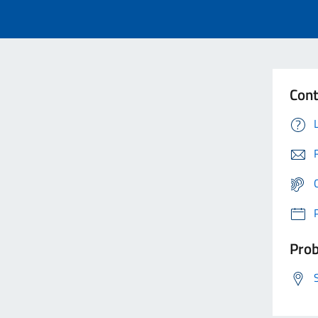
Cont
Prob