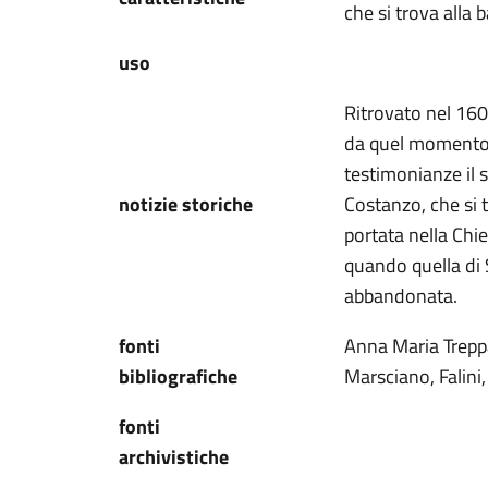
che si trova alla 
uso
Ritrovato nel 160
da quel momento a
testimonianze il s
notizie storiche
Costanzo, che si t
portata nella Chi
quando quella di
abbandonata.
fonti
Anna Maria Trepp
bibliografiche
Marsciano, Falini
fonti
archivistiche