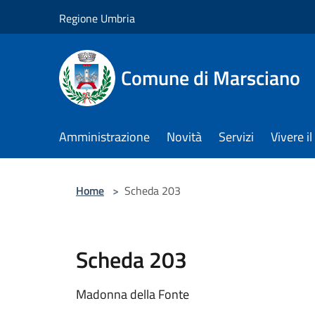
Salta al contenuto principale
Regione Umbria
Comune di Marsciano
Amministrazione
Novità
Servizi
Vivere 
Home
>
Scheda 203
Scheda 203
Madonna della Fonte