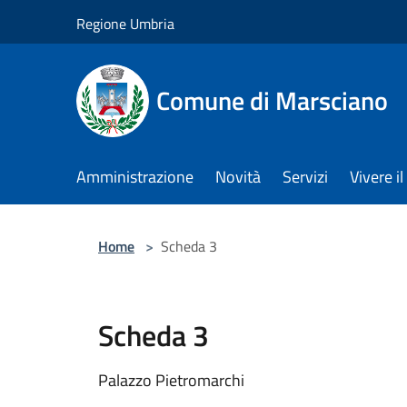
Salta al contenuto principale
Regione Umbria
Comune di Marsciano
Amministrazione
Novità
Servizi
Vivere 
Home
>
Scheda 3
Scheda 3
Palazzo Pietromarchi