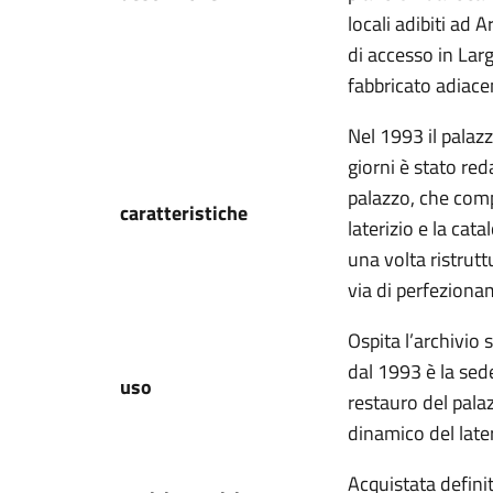
locali adibiti ad
di accesso in Larg
fabbricato adiace
Nel 1993 il palazz
giorni è stato red
palazzo, che com
caratteristiche
laterizio e la cat
una volta ristrutt
via di perfeziona
Ospita l’archivio 
dal 1993 è la sede
uso
restauro del pala
dinamico del later
Acquistata defin