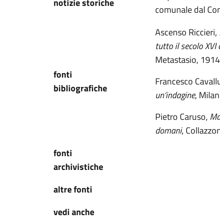
notizie storiche
comunale dal Con
Ascenso Riccieri,
tutto il secolo XV
Metastasio, 1914
fonti
Francesco Cavall
bibliografiche
un’indagine
, Milan
Pietro Caruso,
Mar
domani
, Collazzon
fonti
archivistiche
altre fonti
vedi anche