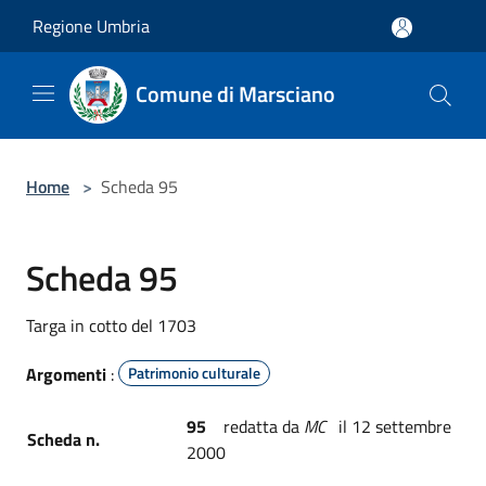
Salta al contenuto principale
Regione Umbria
Comune di Marsciano
Home
>
Scheda 95
Scheda 95
Targa in cotto del 1703
Argomenti
:
Patrimonio culturale
95
redatta da
MC
il 12 settembre
Scheda n.
2000