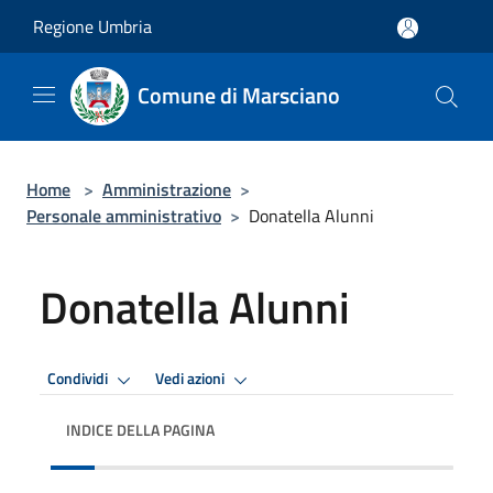
Salta al contenuto principale
Regione Umbria
Comune di Marsciano
Home
>
Amministrazione
>
Personale amministrativo
>
Donatella Alunni
Donatella Alunni
Condividi
Vedi azioni
INDICE DELLA PAGINA