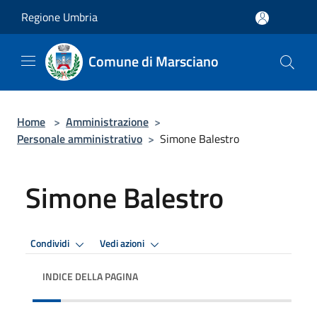
Salta al contenuto principale
Regione Umbria
Comune di Marsciano
Home
>
Amministrazione
>
Personale amministrativo
>
Simone Balestro
Simone Balestro
Condividi
Vedi azioni
INDICE DELLA PAGINA