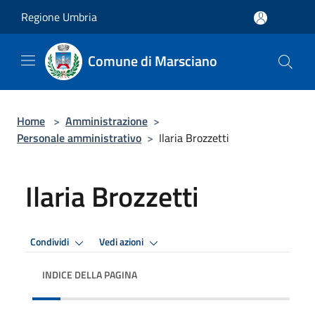
Salta al contenuto principale
Regione Umbria
Comune di Marsciano
Home
>
Amministrazione
>
Personale amministrativo
>
Ilaria Brozzetti
Ilaria Brozzetti
Condividi
Vedi azioni
INDICE DELLA PAGINA