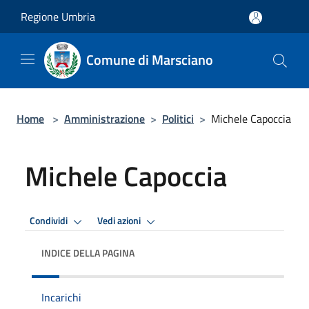
Salta al contenuto principale
Regione Umbria
Comune di Marsciano
Home
>
Amministrazione
>
Politici
>
Michele Capoccia
Michele Capoccia
Condividi
Vedi azioni
INDICE DELLA PAGINA
Incarichi