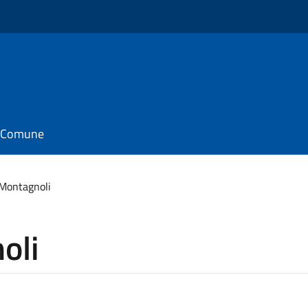
il Comune
Montagnoli
oli