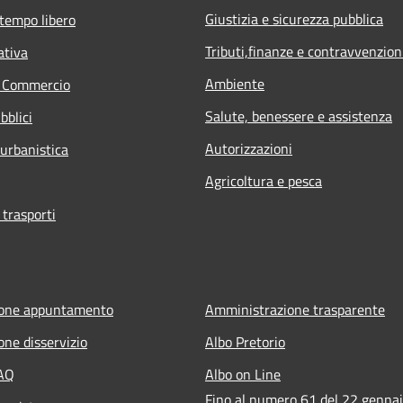
Giustizia e sicurezza pubblica
 tempo libero
Tributi,finanze e contravvenzion
ativa
Ambiente
e Commercio
Salute, benessere e assistenza
bblici
Autorizzazioni
 urbanistica
Agricoltura e pesca
 trasporti
ione appuntamento
Amministrazione trasparente
one disservizio
Albo Pretorio
FAQ
Albo on Line
Fino al numero 61 del 22 genna