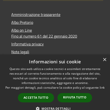
Amministrazione trasparente
Albo Pretorio
Albo on Line
Fino al numero 61 del 22 gennaio 2020
Informativa privacy
Note legali
×
Dichiarazione di accessibilità
Informazioni sui cookie
Questo sito web utilizza cookie tecnici e assimilati strettamente
necessari al corretto funzionamento e alla navigazione del sito,
nonché un cookie tecnico analitico al solo fine di elaborare
informazioni statistiche, aggregate e anonime.
RSS
Copyright © 2026 • Comune di
Per maggiori dettagli, può consultare la cookie policy al seguente
link
Accessibilità
Marsciano • Powered by
Privacy
Municipium
Accesso
•
RIFIUTA TUTTO
ACCETTA TUTTO
Cookie
redazione
Mappa del sito
MOSTRA DETTAGLI