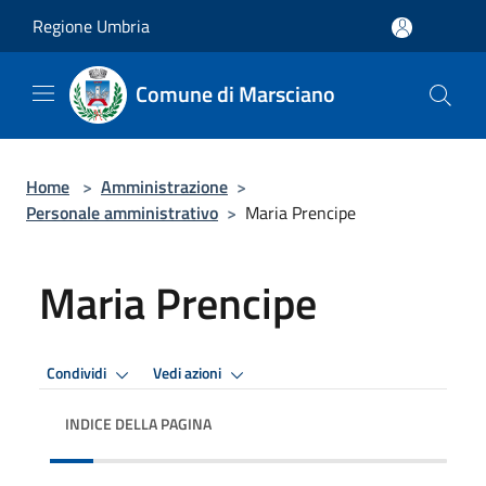
Salta al contenuto principale
Regione Umbria
Comune di Marsciano
Home
>
Amministrazione
>
Personale amministrativo
>
Maria Prencipe
Maria Prencipe
Condividi
Vedi azioni
INDICE DELLA PAGINA