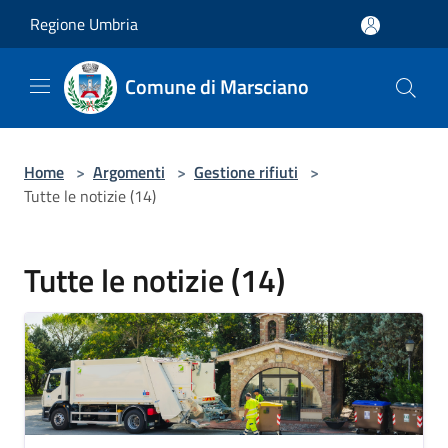
Salta al contenuto principale
Regione Umbria
Comune di Marsciano
Home
>
Argomenti
>
Gestione rifiuti
>
Tutte le notizie (14)
Tutte le notizie (14)