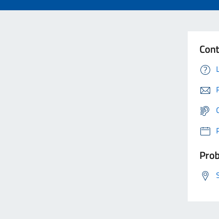
Cont
Prob