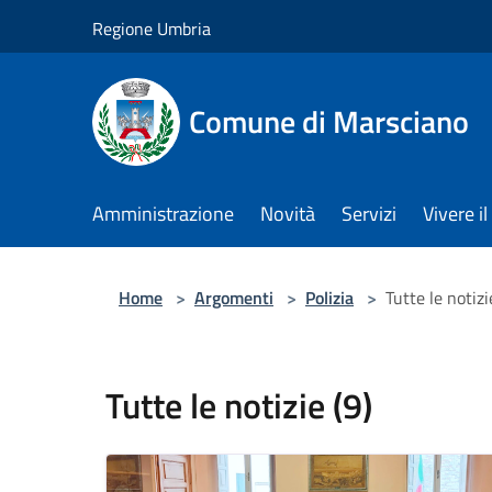
Salta al contenuto principale
Regione Umbria
Comune di Marsciano
Amministrazione
Novità
Servizi
Vivere 
Home
>
Argomenti
>
Polizia
>
Tutte le notizi
Tutte le notizie (9)