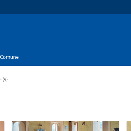
il Comune
e (9)