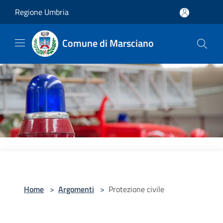
Salta al contenuto principale
Regione Umbria
Comune di Marsciano
Home
>
Argomenti
>
Protezione civile