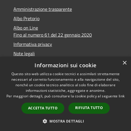
Amministrazione trasparente
Albo Pretorio
Albo on Line
Fino al numero 61 del 22 gennaio 2020
Informativa privacy
Note legali
×
Dichiarazione di accessibilità
Informazioni sui cookie
Questo sito web utilizza cookie tecnici e assimilati strettamente
necessari al corretto funzionamento e alla navigazione del sito,
nonché un cookie tecnico analitico al solo fine di elaborare
informazioni statistiche, aggregate e anonime.
RSS
Copyright © 2026 • Comune di
Per maggiori dettagli, può consultare la cookie policy al seguente
link
Accessibilità
Marsciano • Powered by
Privacy
Municipium
Accesso
•
RIFIUTA TUTTO
ACCETTA TUTTO
Cookie
redazione
Mappa del sito
MOSTRA DETTAGLI