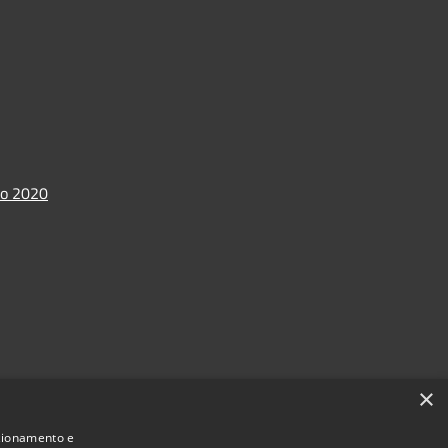
io 2020
×
nzionamento e