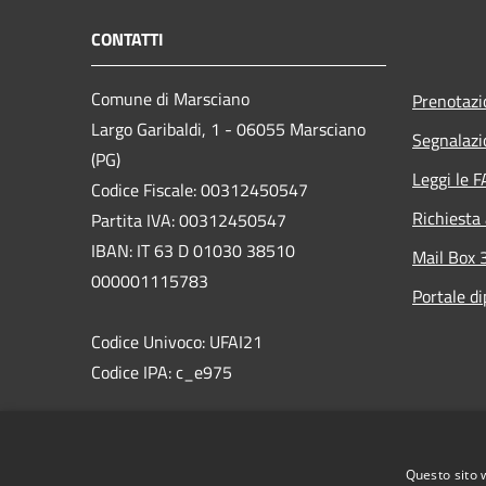
CONTATTI
Comune di Marsciano
Prenotaz
Largo Garibaldi, 1 - 06055 Marsciano
Segnalazi
(PG)
Leggi le 
Codice Fiscale: 00312450547
Richiesta
Partita IVA: 00312450547
IBAN: IT 63 D 01030 38510
Mail Box 
000001115783
Portale d
Codice Univoco: UFAI21
Codice IPA: c_e975
PEC:comune.marsciano@postacert.umbria.it
Centralino Unico: 075 87471
Questo sito 