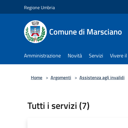
Salta al contenuto principale
Regione Umbria
Comune di Marsciano
Amministrazione
Novità
Servizi
Vivere 
Home
>
Argomenti
>
Assistenza agli invalidi
Tutti i servizi (7)