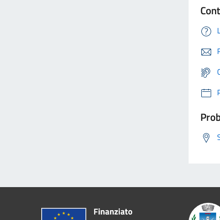
Cont
Prob