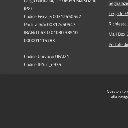
Largo Garibaldi, 1 - 06055 Marsciano
Segnalazi
(PG)
Leggi le 
Codice Fiscale: 00312450547
Richiesta
Partita IVA: 00312450547
IBAN: IT 63 D 01030 38510
Mail Box 
000001115783
Portale d
Codice Univoco: UFAI21
Codice IPA: c_e975
PEC:comune.marsciano@postacert.umbria.it
Centralino Unico: 075 87471
Questo sito 
WhatsAppMarsciano: 366 8538495
alla navig