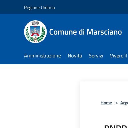
Salta al contenuto principale
Regione Umbria
Comune di Marsciano
Amministrazione
Novità
Servizi
Vivere 
Home
>
Arg