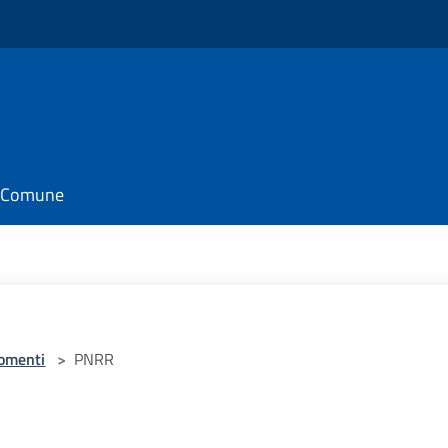
il Comune
omenti
>
PNRR