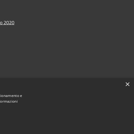
io 2020
×
nzionamento e
nformazioni