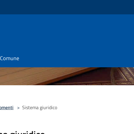
il Comune
omenti
>
Sistema giuridico