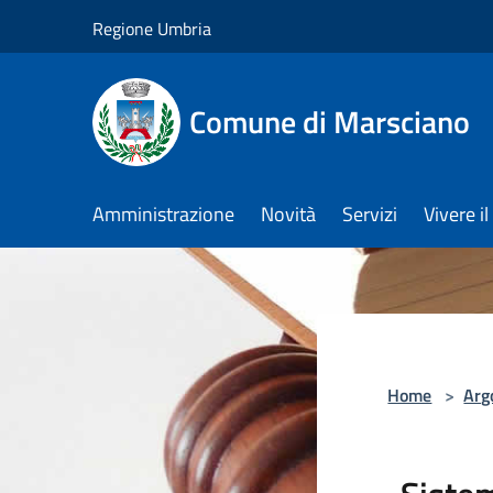
Salta al contenuto principale
Regione Umbria
Comune di Marsciano
Amministrazione
Novità
Servizi
Vivere 
Home
>
Arg