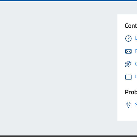
Cont
Prob