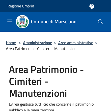
Salta al contenuto principale
Regione Umbria
Comune di Marsciano
Home
>
Amministrazione
>
Aree amministrative
>
Area Patrimonio - Cimiteri - Manutenzioni
Area Patrimonio -
Cimiteri -
Manutenzioni
L'Area gestisce tutti cio che concerne il patrimonio
pubblico e le manutenzioni