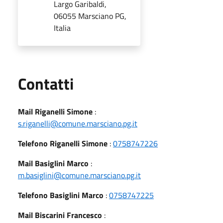
Largo Garibaldi,
06055 Marsciano PG,
Italia
Utili
Contatti
Mail Riganelli Simone
:
s.riganelli@comune.marsciano.pg.it
Telefono Riganelli Simone
:
0758747226
Mail Basiglini Marco
:
m.basiglini@comune.marsciano.pg.it
Telefono Basiglini Marco
:
0758747225
Mail Biscarini Francesco
: