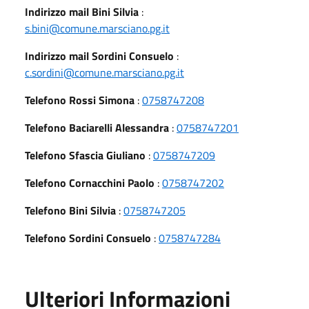
Indirizzo mail Bini Silvia
:
s.bini@comune.marsciano.pg.it
Indirizzo mail Sordini Consuelo
:
c.sordini@comune.marsciano.pg.it
Telefono Rossi Simona
:
0758747208
Telefono Baciarelli Alessandra
:
0758747201
Telefono Sfascia Giuliano
:
0758747209
Telefono Cornacchini Paolo
:
0758747202
Telefono Bini Silvia
:
0758747205
Telefono Sordini Consuelo
:
0758747284
Ulteriori Informazioni