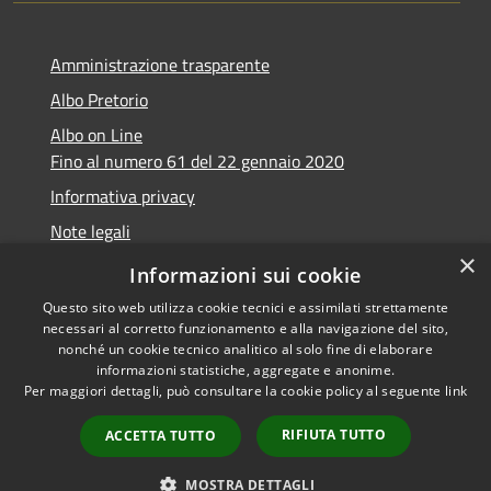
Amministrazione trasparente
Albo Pretorio
Albo on Line
Fino al numero 61 del 22 gennaio 2020
Informativa privacy
Note legali
×
Dichiarazione di accessibilità
Informazioni sui cookie
Questo sito web utilizza cookie tecnici e assimilati strettamente
necessari al corretto funzionamento e alla navigazione del sito,
nonché un cookie tecnico analitico al solo fine di elaborare
informazioni statistiche, aggregate e anonime.
RSS
Copyright © 2026 • Comune di
Per maggiori dettagli, può consultare la cookie policy al seguente
link
Accessibilità
Marsciano • Powered by
Privacy
Municipium
Accesso
•
RIFIUTA TUTTO
ACCETTA TUTTO
Cookie
redazione
Mappa del sito
MOSTRA DETTAGLI