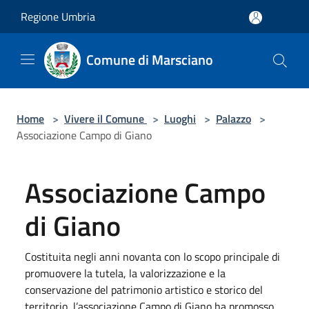
Salta al contenuto principale
Regione Umbria
Comune di Marsciano
Home
>
Vivere il Comune
>
Luoghi
>
Palazzo
>
Associazione Campo di Giano
Associazione Campo
di Giano
Costituita negli anni novanta con lo scopo principale di
promuovere la tutela, la valorizzazione e la
conservazione del patrimonio artistico e storico del
territorio, l’associazione Campo di Giano ha promosso