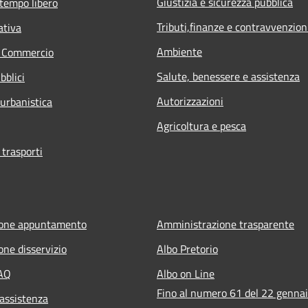
Giustizia e sicurezza pubblica
 tempo libero
Tributi,finanze e contravvenzion
ativa
Ambiente
e Commercio
Salute, benessere e assistenza
bblici
Autorizzazioni
 urbanistica
Agricoltura e pesca
 trasporti
ione appuntamento
Amministrazione trasparente
one disservizio
Albo Pretorio
FAQ
Albo on Line
Fino al numero 61 del 22 genna
 assistenza