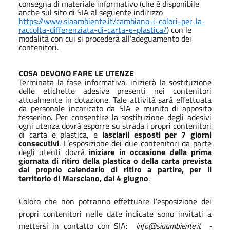
consegna di materiale informativo (che è disponibile
anche sul sito di SIA al seguente indirizzo
https://www.siaambiente.it/cambiano-i-colori-per-la-
raccolta-differenziata-di-carta-e-plastica/
) con le
modalità con cui si procederà all’adeguamento dei
contenitori.
COSA DEVONO FARE LE UTENZE
Terminata la fase informativa, inizierà la sostituzione
delle etichette adesive presenti nei contenitori
attualmente in dotazione. Tale attività sarà effettuata
da personale incaricato da SIA e munito di apposito
tesserino. Per consentire la sostituzione degli adesivi
ogni utenza dovrà esporre su strada i propri contenitori
di carta e plastica, e
lasciarli esposti per 7 giorni
consecutivi
. L’esposizione dei due contenitori da parte
degli utenti dovrà
iniziare in occasione della prima
giornata di ritiro della plastica o della carta prevista
dal proprio calendario di ritiro a partire, per il
territorio di Marsciano, dal 4 giugno
.
Coloro che non potranno effettuare l’esposizione dei
propri contenitori nelle date indicate sono invitati a
mettersi in contatto con SIA:
info@siaambiente.it
-