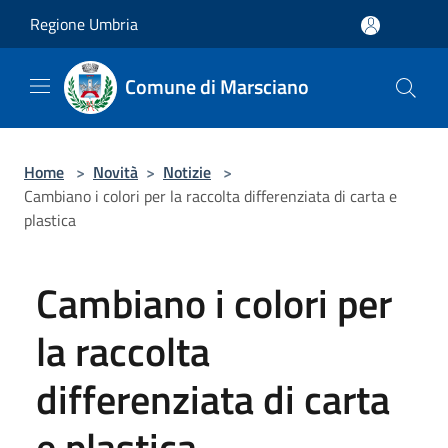
Salta al contenuto principale
Regione Umbria
Comune di Marsciano
Home
>
Novità
>
Notizie
>
Cambiano i colori per la raccolta differenziata di carta e
plastica
Cambiano i colori per
la raccolta
differenziata di carta
e plastica