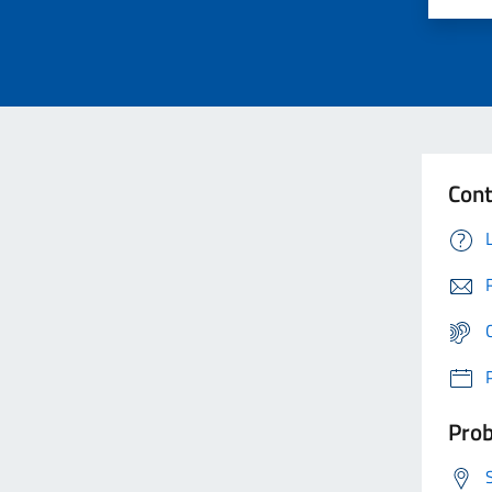
Cont
Prob