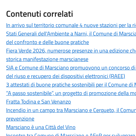
Contenuti correlati
In arrivo sul territorio comunale 4 nuove stazioni per la ric
Stati Generali dell'Ambiente a Narni, il Comune di Marscian
del confronto e delle buone pratiche
Fiera Verde 2026, numerose presenze in una edizione che
storica manifestazione marscianese
SIA e Comune di Marsciano promuovono un concorso di ide
del riuso e recupero dei dispositivi elettronici (RAEE)
3 attestati di buone pratiche sostenibili per il Comune di
“A passo sostenibile”, un progetto di promozione della mob
Fratta Todina e San Venanzo
Incendio in un campo tra Marsciano e Cerqueto, il Comune
prevenzione
Marsciano è una Città del Vino
Incontro tra Comune di Marsciano e AFoR per sviluppare l