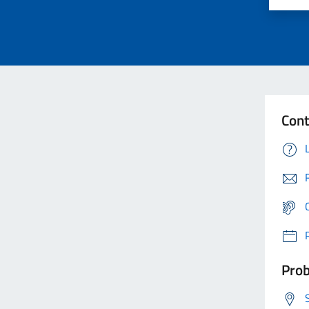
Cont
Prob