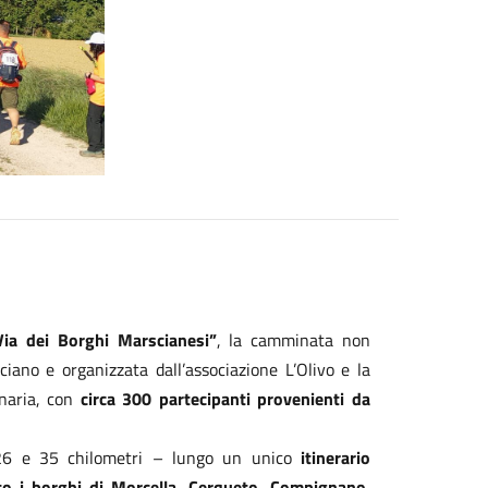
Via dei Borghi Marscianesi”
, la camminata non
ano e organizzata dall’associazione L’Olivo e la
inaria, con
circa 300 partecipanti provenienti da
 26 e 35 chilometri – lungo un unico
itinerario
o i borghi di Morcella, Cerqueto, Compignano,