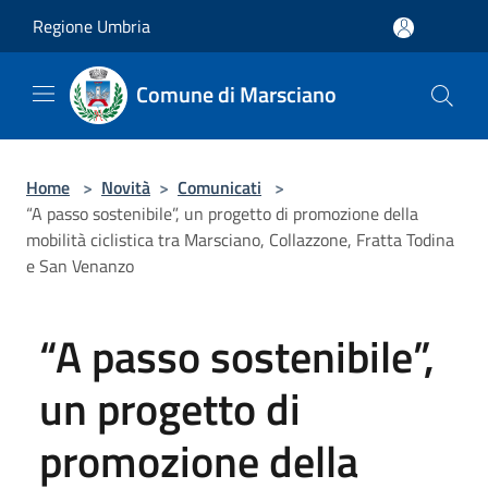
Salta al contenuto principale
Regione Umbria
Comune di Marsciano
Home
>
Novità
>
Comunicati
>
“A passo sostenibile”, un progetto di promozione della
mobilità ciclistica tra Marsciano, Collazzone, Fratta Todina
e San Venanzo
“A passo sostenibile”,
un progetto di
promozione della