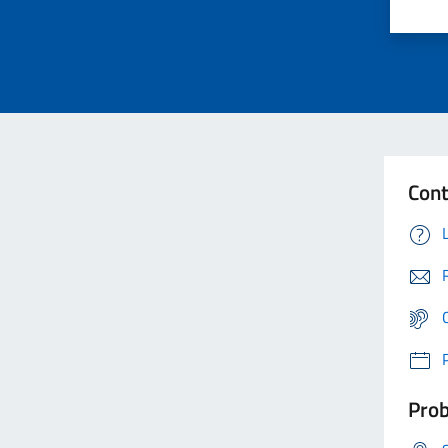
Cont
Prob