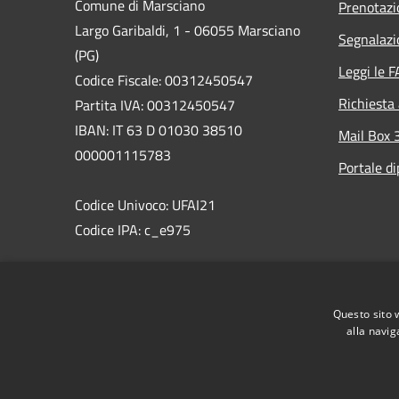
Comune di Marsciano
Prenotaz
Largo Garibaldi, 1 - 06055 Marsciano
Segnalazi
(PG)
Leggi le 
Codice Fiscale: 00312450547
Richiesta
Partita IVA: 00312450547
IBAN: IT 63 D 01030 38510
Mail Box 
000001115783
Portale d
Codice Univoco: UFAI21
Codice IPA: c_e975
PEC:comune.marsciano@postacert.umbria.it
Centralino Unico: 075 87471
Questo sito 
WhatsAppMarsciano: 366 8538495
alla navig