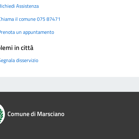
Richiedi Assistenza
Chiama il comune 075 87471
Prenota un appuntamento
lemi in città
Segnala disservizio
Comune di Marsciano