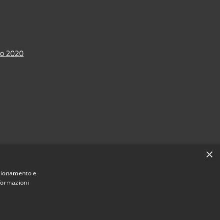
io 2020
×
nzionamento e
nformazioni