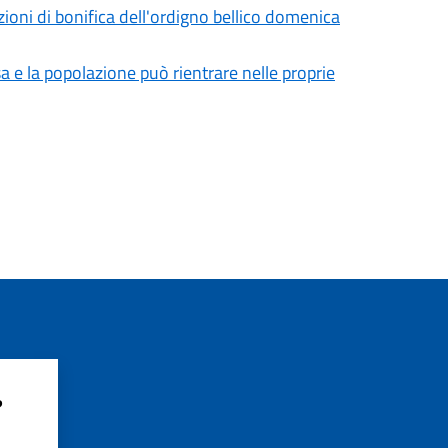
oni di bonifica dell'ordigno bellico domenica
 la popolazione può rientrare nelle proprie
?