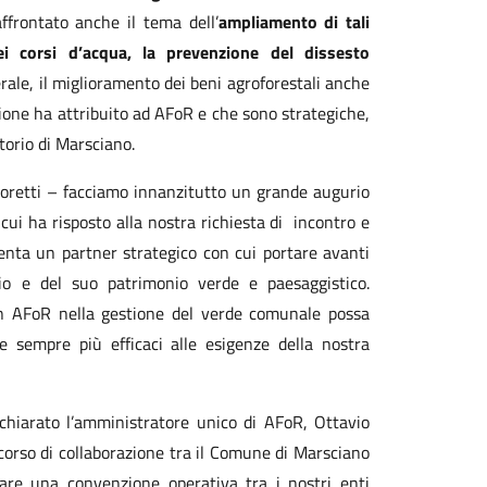
ffrontato anche il tema dell’
ampliamento di tali
ei corsi d’acqua, la prevenzione del dissesto
rale, il miglioramento dei beni agroforestali anche
gione ha attribuito ad AFoR e che sono strategiche,
itorio di Marsciano.
Moretti – facciamo innanzitutto un grande augurio
cui ha risposto alla nostra richiesta di
incontro e
enta un partner strategico con cui portare avanti
orio e del suo patrimonio verde e paesaggistico.
con AFoR nella gestione del verde comunale possa
e sempre più efficaci alle esigenze della nostra
chiarato l’amministratore unico di AFoR, Ottavio
corso di collaborazione tra il Comune di Marsciano
lare una convenzione operativa tra i nostri enti