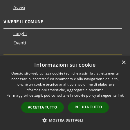
Avvisi
VIVERE IL COMUNE
Luoghi
Eventi
CONTATTI
×
Informazioni sui cookie
Questo sito web utilizza cookie tecnici e assimilati strettamente
Comune di Marsciano
necessari al corretto funzionamento e alla navigazione del sito,
Largo Garibaldi, 1 - 06055 Marsciano (PG)
nonché un cookie tecnico analitico al solo fine di elaborare
Codice Fiscale: 00312450547
informazioni statistiche, aggregate e anonime.
Partita IVA: 00312450547
Per maggiori dettagli, può consultare la cookie policy al seguente
link
IBAN: IT 63 D 01030 38510 000001115783
RIFIUTA TUTTO
ACCETTA TUTTO
Codice Univoco: UFAI21
MOSTRA DETTAGLI
Codice IPA: c_e975