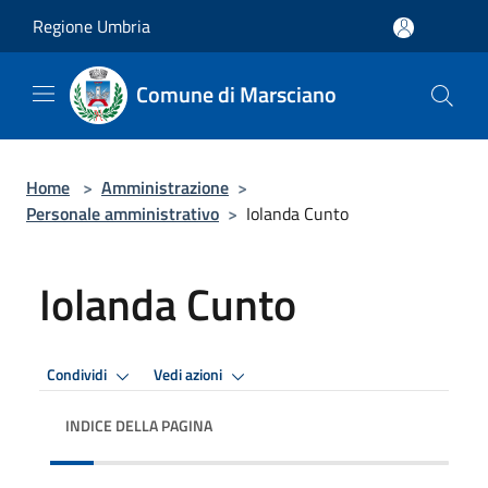
Salta al contenuto principale
Regione Umbria
Comune di Marsciano
Home
>
Amministrazione
>
Personale amministrativo
>
Iolanda Cunto
Iolanda Cunto
Condividi
Vedi azioni
INDICE DELLA PAGINA