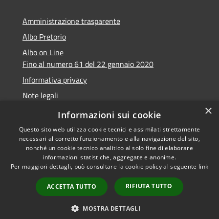
Amministrazione trasparente
Albo Pretorio
Albo on Line
Fino al numero 61 del 22 gennaio 2020
Informativa privacy
Note legali
×
Dichiarazione di accessibilità
Informazioni sui cookie
Questo sito web utilizza cookie tecnici e assimilati strettamente
necessari al corretto funzionamento e alla navigazione del sito,
nonché un cookie tecnico analitico al solo fine di elaborare
informazioni statistiche, aggregate e anonime.
RSS
Copyright © 2026 • Comune di
Per maggiori dettagli, può consultare la cookie policy al seguente
link
Accessibilità
Marsciano • Powered by
Privacy
Municipium
Accesso
•
RIFIUTA TUTTO
ACCETTA TUTTO
Cookie
redazione
Mappa del sito
MOSTRA DETTAGLI