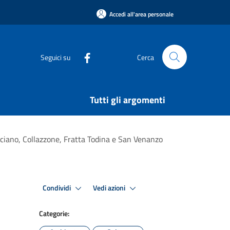
Accedi all'area personale
Seguici su
Cerca
Tutti gli argomenti
rsciano, Collazzone, Fratta Todina e San Venanzo
Condividi
Vedi azioni
Categorie: