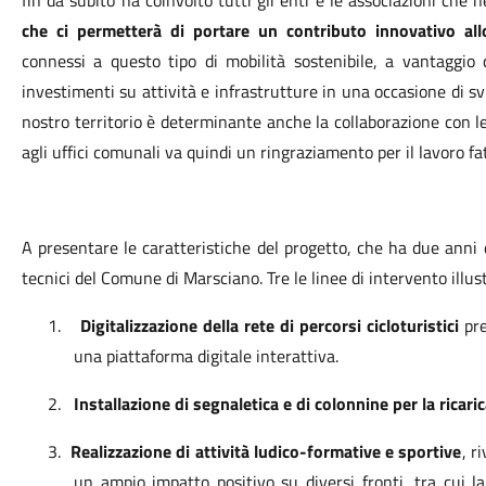
fin da subito ha coinvolto tutti gli enti e le associazioni che
che ci permetterà di portare un contributo innovativo allo 
connessi a questo tipo di mobilità sostenibile, a vantaggio 
investimenti su attività e infrastrutture in una occasione di svi
nostro territorio è determinante anche la collaborazione con l
agli uffici comunali va quindi un ringraziamento per il lavoro fat
A presentare le caratteristiche del progetto, che ha due anni
tecnici del Comune di Marsciano. Tre le linee di intervento illus
1.
Digitalizzazione della rete di percorsi cicloturistici
pre
una piattaforma digitale interattiva.
2.
Installazione di segnaletica e di colonnine per la ricaric
3.
Realizzazione di attività ludico-formative e sportive
, r
un ampio impatto positivo su diversi fronti, tra cui l