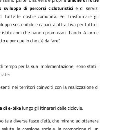
 ne fanno parte. Una vera e propria
unione di forze
sviluppo di percorsi cicloturistici
e di servizi
di tutte le nostre comunità. Per trasformare gli
luppo sostenibile e capacità attrattiva per tutto il
e istituzioni che hanno promosso il bando. A loro e
to e per quello che c’è da fare”.
 di tempo per la sua implementazione, sono stati i
trate:
senti nei territori coinvolti con la realizzazione di
a di e-bike
lungo gli itinerari delle ciclovie.
ivolte a diverse fasce d’età, che mirano ad ottenere
a salute, la coesione sociale, la promozione di un