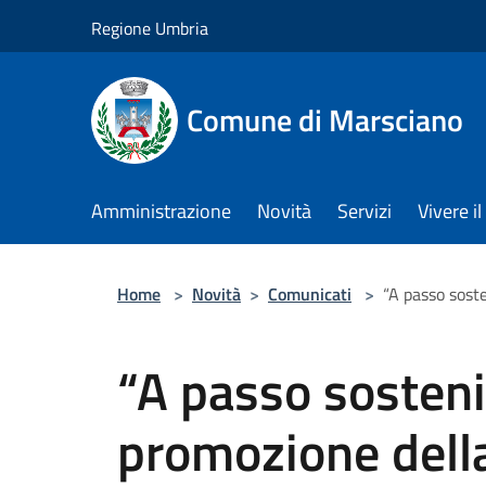
Salta al contenuto principale
Regione Umbria
Comune di Marsciano
Amministrazione
Novità
Servizi
Vivere 
Home
>
Novità
>
Comunicati
>
“A passo soste
“A passo sostenib
promozione della 