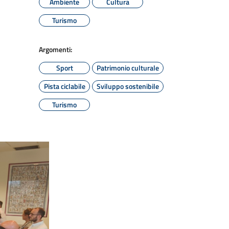
Ambiente
Cultura
Turismo
Argomenti:
Sport
Patrimonio culturale
Pista ciclabile
Sviluppo sostenibile
Turismo