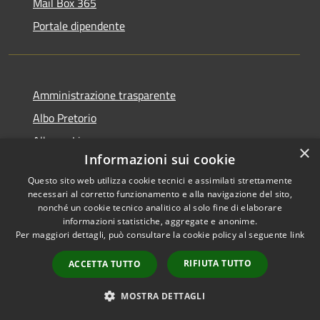
Mail Box 365
Portale dipendente
Amministrazione trasparente
Albo Pretorio
Albo on Line
×
Fino al numero 61 del 22 gennaio 2020
Informazioni sui cookie
Informativa privacy
Questo sito web utilizza cookie tecnici e assimilati strettamente
necessari al corretto funzionamento e alla navigazione del sito,
Note legali
nonché un cookie tecnico analitico al solo fine di elaborare
informazioni statistiche, aggregate e anonime.
Dichiarazione di accessibilità
Per maggiori dettagli, può consultare la cookie policy al seguente
link
RIFIUTA TUTTO
ACCETTA TUTTO
RSS
MOSTRA DETTAGLI
Copyright © 2026 • Comune di
Accessibilità
Marsciano • Powered by