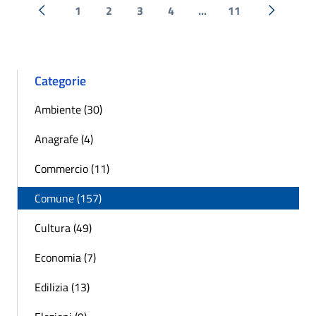
1
2
3
4
...
11
« Precedente
Successi
Categorie
Ambiente (30)
Anagrafe (4)
Commercio (11)
Comune (157)
Cultura (49)
Economia (7)
Edilizia (13)