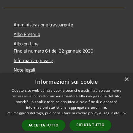
Amministrazione trasparente
Albo Pretorio
Albo on Line
Fino al numero 61 del 22 gennaio 2020
Informativa privacy
Note legali
×
Dichiarazione di accessibilità
Informazioni sui cookie
Questo sito web utilizza cookie tecnici e assimilati strettamente
necessari al corretto funzionamento e alla navigazione del sito,
nonché un cookie tecnico analitico al solo fine di elaborare
informazioni statistiche, aggregate e anonime.
RSS
Copyright © 2026 • Comune di
Per maggiori dettagli, può consultare la cookie policy al seguente
link
Accessibilità
Marsciano • Powered by
Privacy
Municipium
Accesso
•
RIFIUTA TUTTO
ACCETTA TUTTO
Cookie
redazione