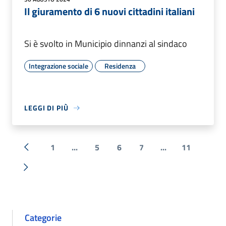
Il giuramento di 6 nuovi cittadini italiani
Si è svolto in Municipio dinnanzi al sindaco
Integrazione sociale
Residenza
LEGGI DI PIÙ
1
...
5
6
7
...
11
« Precedente
Successiva »
Categorie